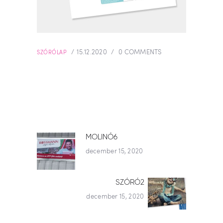
15.12.2020
0
COMMENTS
SZÓRÓLAP
BEJEGYZÉS
MOLINÓ6
Previous
december 15, 2020
post:
NAVIGÁCIÓ
SZÓRÓ2
Next
december 15, 2020
post: