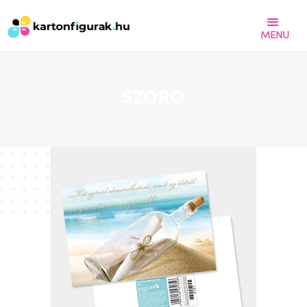
MENU
KARTONFIGURA - DEKORÁCIÓ -
ROLLUP
SZÓRÓ
Címlap
Termékeink
Referenciák
Árajánlat kérés