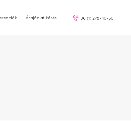
erenciák
Árajánlat kérés
06 (1) 278-40-50
LUP