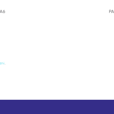
KA6
PA
zni
.