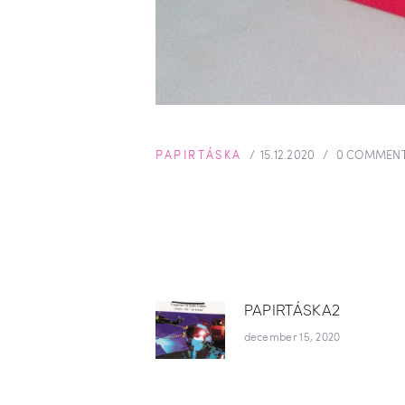
PAPIRTÁSKA
15.12.2020
0
COMMEN
BEJEGYZÉS
PAPIRTÁSKA2
Previous
post:
december 15, 2020
NAVIGÁCI