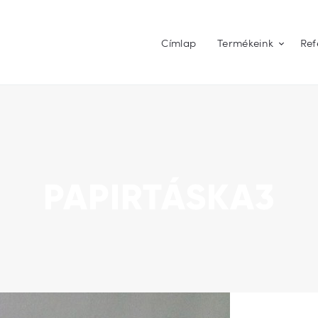
Címlap
Termékeink
Ref
RTONFIGURA - DEKORÁCIÓ - ROL
Címlap
Termékeink
PAPIRTÁSKA3
Referenciák
Árajánlat kérés