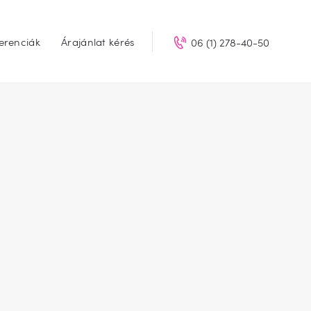
erenciák
Árajánlat kérés
06 (1) 278-40-50
LUP