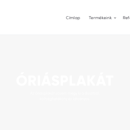
Címlap
Termékeink
Ref
RTONFIGURA - DEKORÁCIÓ - ROL
Címlap
Termékeink
ÓRIÁSPLAKÁT
Referenciák
Az óriásplakát sosem megy ki a divatból,
költséghatékony és látványos.
Árajánlat kérés