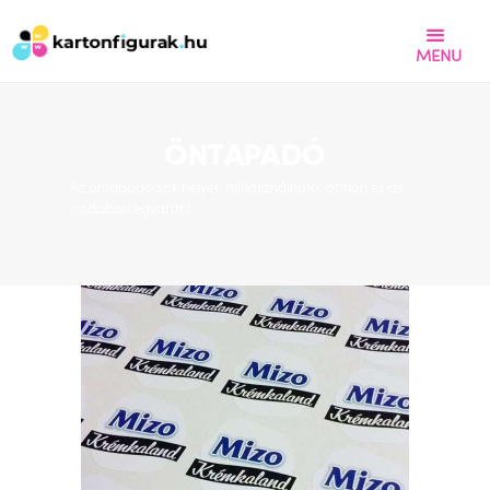
MENU
KARTONFIGURA - DEKORÁCIÓ -
ROLLUP
ÖNTAPADÓ
Az öntapadó sok helyen felhasználható, otthon és az
irodában egyaránt.
Címlap
Termékeink
Referenciák
Árajánlat kérés