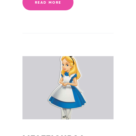
READ MORE