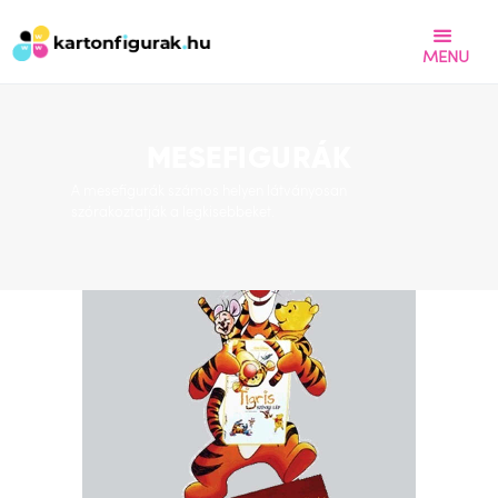
MENU
KARTONFIGURA - DEKORÁCIÓ -
ROLLUP
MESEFIGURÁK
A mesefigurák számos helyen látványosan
szórakoztatják a legkisebbeket.
Címlap
Termékeink
Referenciák
Árajánlat kérés