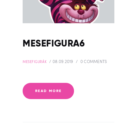
MESEFIGURA6
08.09.2019
0
COMMENTS
MESEFIGURÁK
READ MORE