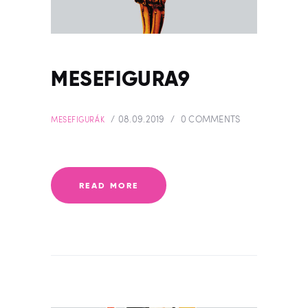
MESEFIGURA9
08.09.2019
0
COMMENTS
MESEFIGURÁK
READ MORE