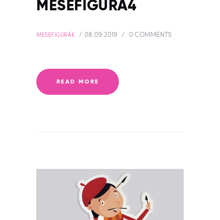
MESEFIGURA4
08.09.2019
0
COMMENTS
MESEFIGURÁK
READ MORE