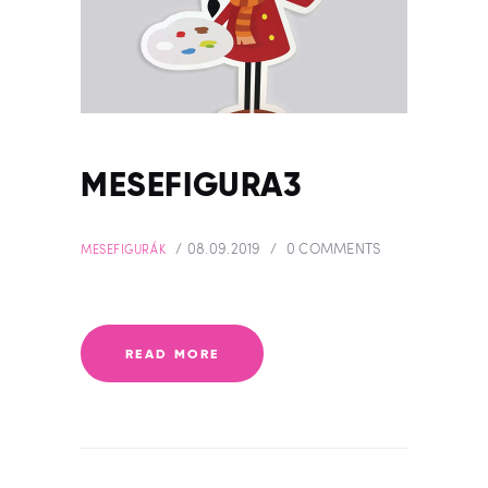
MESEFIGURA3
08.09.2019
0
COMMENTS
MESEFIGURÁK
READ MORE
BEJEGYZÉS